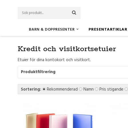
BARN & DOPPRESENTER
PRESENTARTIKLAR
Startsida
Presentartiklar
Kredit och visitkortsetuier
Kredit och visitkortsetuier
Etuier för dina kontokort och visitkort.
Produktfiltrering
Sortering:
Rekommenderad
Namn
Pris stigande