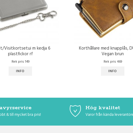
it/Visitkortsetui m kedja 6
Korthållare med knapplås, D
plastfickor rf
Vegan brun
Rek pris 149
Rek pris 469
INFO
INFO
avyrservice
Hög kvalitet
bt & till mycket bra pris!
Varor från kända leverantör