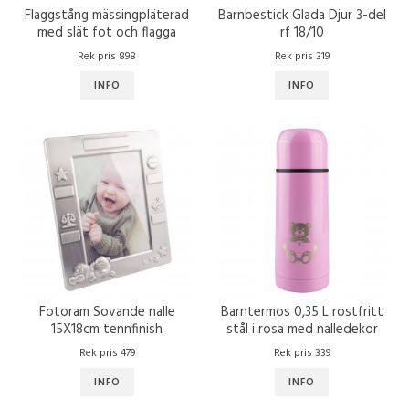
Flaggstång mässingpläterad
Barnbestick Glada Djur 3-del
med slät fot och flagga
rf 18/10
H40cm
Rek pris 898
Rek pris 319
INFO
INFO
Fotoram Sovande nalle
Barntermos 0,35 L rostfritt
15X18cm tennfinish
stål i rosa med nalledekor
Rek pris 479
Rek pris 339
INFO
INFO