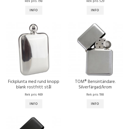
Rek pris 798
Rek pris 529
INFO
INFO
Fickplunta med rund knopp
TOM® Bensintändare.
blank rostfritt stål
Silverfärgad/krom
Rek pris 469
Rek pris 198
INFO
INFO