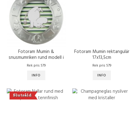
Fotoram Mumin &
Fotoram Mumin rektangulär
snusmumriken rund modell i
17x13,5cm
tennfinsh
Rek pris 579
Rek pris 579
INFO
INFO
Slutsåld