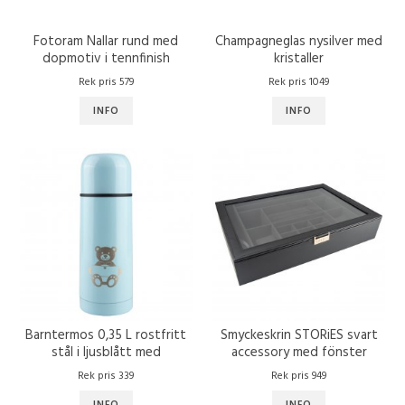
Fotoram Nallar rund med
Champagneglas nysilver med
dopmotiv i tennfinish
kristaller
Rek pris 579
Rek pris 1049
INFO
INFO
Barntermos 0,35 L rostfritt
Smyckeskrin STORiES svart
stål i ljusblått med
accessory med fönster
nalledekor
Rek pris 339
Rek pris 949
INFO
INFO