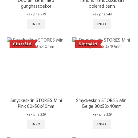
Dopram tenn med
Tand & Hårlocksdosa i
gunghästdekor
polerad tenn
Rek pris 849
Rek pris 549
INFO
INFO
Slutsåld
Slutsåld
Smyckeskrin STORiES Mini
Smyckeskrin STORiES Mini
Pink 80x50x40mm
Beige 80x50x40mm
Rek pris 229
Rek pris 229
INFO
INFO