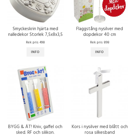
Smyckeskrin hjärta med
Flaggstång nysilver med
nalledekor Storlek 7,5x8x3,5
dopdekor 40 cm
cm
Rek pris 498
Rek pris 898
INFO
INFO
BYGG & ÄT! Kniv, gaffel och
Kors i nysilver med blått och
sked. RF och silikon.
rosa silkesband