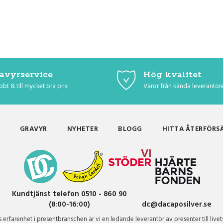
avyrservice
Hög kvalitet
bt & till mycket bra pris!
Varor från kända leverantör
GRAVYR
NYHETER
BLOGG
HITTA ÅTERFÖRS
Kundtjänst telefon 0510 - 860 90
(8:00-16:00)
dc@dacaposilver.se
erfarenhet i presentbranschen är vi en ledande leverantör av presenter till livet