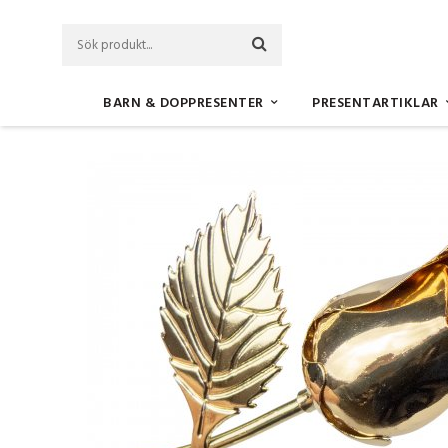
BARN & DOPPRESENTER
PRESENTARTIKLAR
Startsida
Nyheter
Guldfärgad metallros (höjd 32cm) med gravyr