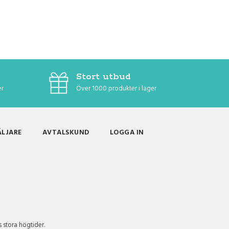
Stort utbud
er
Över 1000 produkter i lager
ÄLJARE
AVTALSKUND
LOGGA IN
s stora högtider.