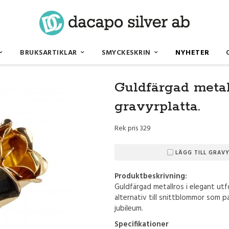
BRUKSARTIKLAR
SMYCKESKRIN
NYHETER
platta.
Guldfärgad metal
gravyrplatta.
Rek pris 329
LÄGG TILL GRAVY
Produktbeskrivning:
Guldfärgad metallros i elegant utf
alternativ till snittblommor som p
jubileum.
Specifikationer