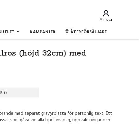
Min sida
OUTLET
KAMPANJER
ÅTERFÖRSÄLJARE
lros (höjd 32cm) med
R ()
örande med separat gravyrplatta för personlig text. Ett
assar som gåva vid alla hjärtans dag, uppvaktningar och