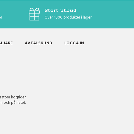
Stort utbud
er
Över 1000 produkter i lager
ÄLJARE
AVTALSKUND
LOGGA IN
s stora högtider.
en och på nätet.