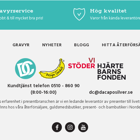
avyrservice
Hög kvalitet
bt & till mycket bra pris!
Varor från kända leverantör
GRAVYR
NYHETER
BLOGG
HITTA ÅTERFÖRS
Kundtjänst telefon 0510 - 860 90
(8:00-16:00)
dc@dacaposilver.se
erfarenhet i presentbranschen är vi en ledande leverantör av presenter till livet
finns hos våra återförsäljare, guldsmedsbutiker, present- och barnbutiker i Nord