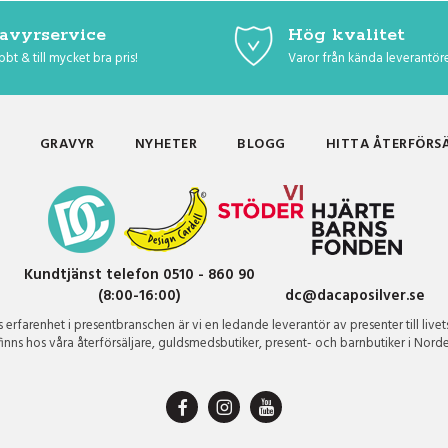
avyrservice
Hög kvalitet
bt & till mycket bra pris!
Varor från kända leverantör
GRAVYR
NYHETER
BLOGG
HITTA ÅTERFÖRS
Kundtjänst telefon 0510 - 860 90
(8:00-16:00)
dc@dacaposilver.se
erfarenhet i presentbranschen är vi en ledande leverantör av presenter till livet
finns hos våra återförsäljare, guldsmedsbutiker, present- och barnbutiker i Nord