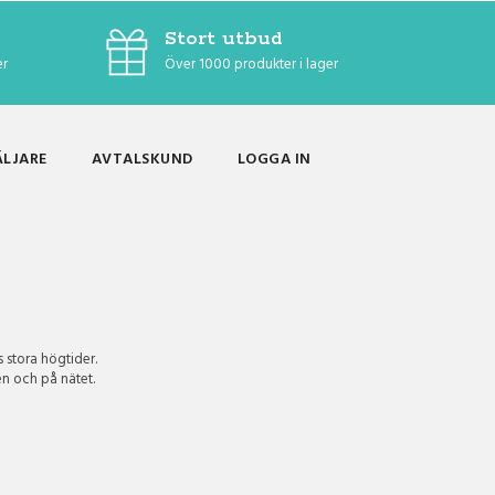
Stort utbud
er
Över 1000 produkter i lager
ÄLJARE
AVTALSKUND
LOGGA IN
s stora högtider.
en och på nätet.