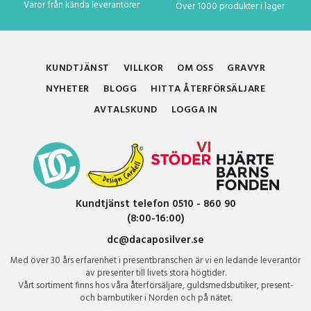
Varor från kända leverantörer
Över 1000 produkter i lager
KUNDTJÄNST
VILLKOR
OM OSS
GRAVYR
NYHETER
BLOGG
HITTA ÅTERFÖRSÄLJARE
AVTALSKUND
LOGGA IN
Kundtjänst telefon 0510 - 860 90
(8:00-16:00)
dc@dacaposilver.se
Med över 30 års erfarenhet i presentbranschen är vi en ledande leverantör
av presenter till livets stora högtider.
Vårt sortiment finns hos våra återförsäljare, guldsmedsbutiker, present-
och barnbutiker i Norden och på nätet.