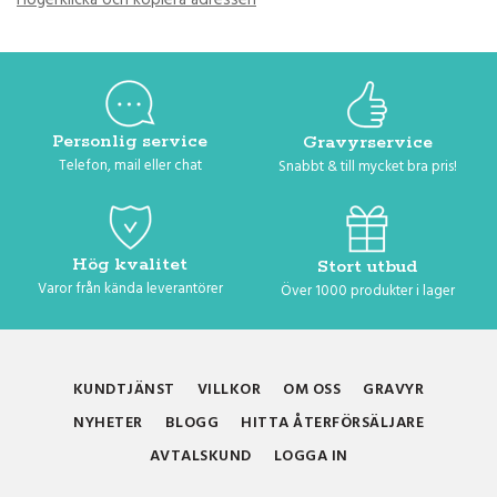
Högerklicka och kopiera adressen
Personlig service
Gravyrservice
Telefon, mail eller chat
Snabbt & till mycket bra pris!
Hög kvalitet
Stort utbud
Varor från kända leverantörer
Över 1000 produkter i lager
KUNDTJÄNST
VILLKOR
OM OSS
GRAVYR
NYHETER
BLOGG
HITTA ÅTERFÖRSÄLJARE
AVTALSKUND
LOGGA IN