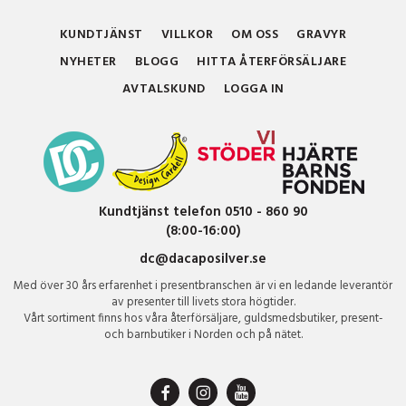
KUNDTJÄNST
VILLKOR
OM OSS
GRAVYR
NYHETER
BLOGG
HITTA ÅTERFÖRSÄLJARE
AVTALSKUND
LOGGA IN
Kundtjänst telefon 0510 - 860 90
(8:00-16:00)
dc@dacaposilver.se
Med över 30 års erfarenhet i presentbranschen är vi en ledande leverantör
av presenter till livets stora högtider.
Vårt sortiment finns hos våra återförsäljare, guldsmedsbutiker, present-
och barnbutiker i Norden och på nätet.