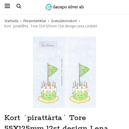
Startsida
Presentartiklar
Gratulationskort
Kort ´pirattårta´ Tore 55X125mm 12st design Lena Lindahl
Kort ´pirattårta´ Tore
55X125mm 12st design Lena