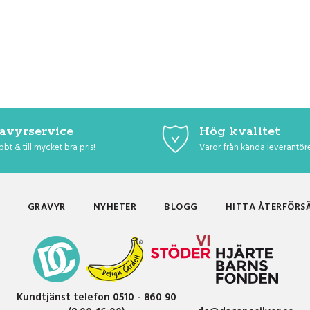
avyrservice
Hög kvalitet
bt & till mycket bra pris!
Varor från kända leverantör
GRAVYR
NYHETER
BLOGG
HITTA ÅTERFÖRS
Kundtjänst telefon 0510 - 860 90