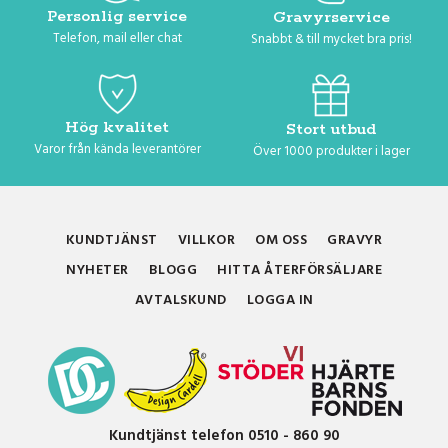
Personlig service
Gravyrservice
Telefon, mail eller chat
Snabbt & till mycket bra pris!
Hög kvalitet
Stort utbud
Varor från kända leverantörer
Över 1000 produkter i lager
KUNDTJÄNST
VILLKOR
OM OSS
GRAVYR
NYHETER
BLOGG
HITTA ÅTERFÖRSÄLJARE
AVTALSKUND
LOGGA IN
Kundtjänst telefon 0510 - 860 90