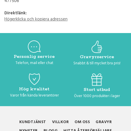
477506
Direktlänk:
Högerklicka och kopiera adressen
Personlig service
Gravyrservice
Telefon, mail eller chat
Snabbt & till mycket bra pris!
Hög kvalitet
Stort utbud
Varor från kända leverantörer
Över 1000 produkter i lager
KUNDTJÄNST
VILLKOR
OM OSS
GRAVYR
NYHETER
BLOGG
HITTA ÅTERFÖRSÄLJARE