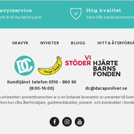
avyrservice
Hög kvalitet
bt & till mycket bra pris!
Varor från kända leverantör
GRAVYR
NYHETER
BLOGG
HITTA ÅTERFÖRS
Kundtjänst telefon 0510 - 860 90
(8:00-16:00)
dc@dacaposilver.se
erfarenhet i presentbranschen är vi en ledande leverantör av presenter till livet
finns hos våra återförsäljare, guldsmedsbutiker, present- och barnbutiker i Nord