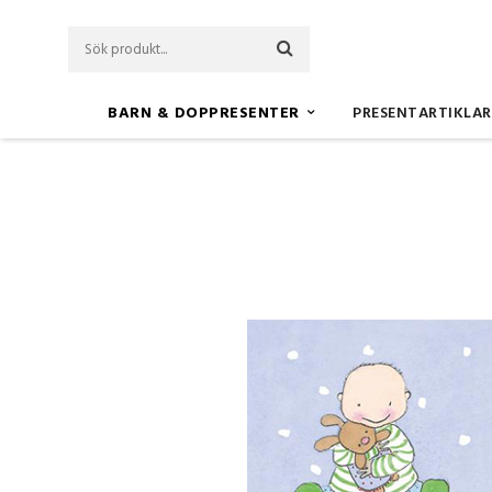
BARN & DOPPRESENTER
PRESENTARTIKLAR
Startsida
Barn & Doppresenter
Kort ´Babypojke´ Doris 20st 55