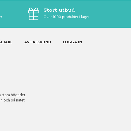
Stort utbud
er
Över 1000 produkter i lager
ÄLJARE
AVTALSKUND
LOGGA IN
s stora högtider.
en och på nätet.